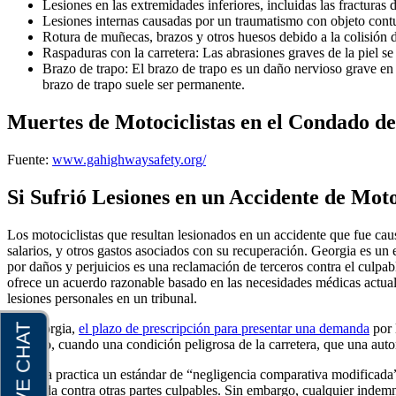
Lesiones en las extremidades inferiores, incluidas las fracturas d
Lesiones internas causadas por un traumatismo con objeto cont
Rotura de muñecas, brazos y otros huesos debido a la colisión d
Raspaduras con la carretera: Las abrasiones graves de la piel se 
Brazo de trapo: El brazo de trapo es un daño nervioso grave en e
brazo de trapo suele ser permanente.
Muertes de Motociclistas en el Condado d
Fuente:
www.gahighwaysafety.org/
Si Sufrió Lesiones en un Accidente de Mot
Los motociclistas que resultan lesionados en un accidente que fue ca
salarios, y otros gastos asociados con su recuperación. Georgia es un e
por daños y perjuicios es una reclamación de terceros contra el culpab
ofrece un acuerdo razonable basado en las necesidades médicas actuales
lesiones personales en un tribunal.
En Georgia,
el plazo de prescripción para presentar una demanda
por 
ejemplo, cuando una condición peligrosa de la carretera, que una auto
Georgia practica un estándar de “negligencia comparativa modificada”.
demanda contra otras partes culpables. Sin embargo, cualquier indemni