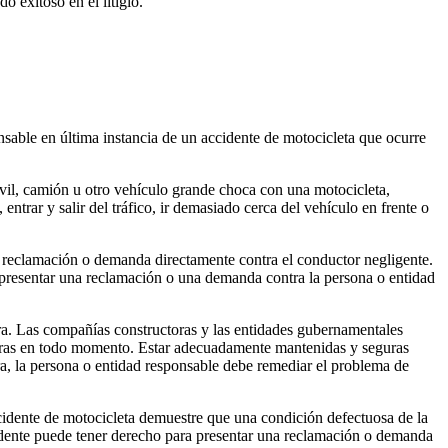
o exitoso en el litigio.
able en última instancia de un accidente de motocicleta que ocurre
vil, camión u otro vehículo grande choca con una motocicleta,
entrar y salir del tráfico, ir demasiado cerca del vehículo en frente o
a reclamación o demanda directamente contra el conductor negligente.
 presentar una reclamación o una demanda contra la persona o entidad
era. Las compañías constructoras y las entidades gubernamentales
guras en todo momento. Estar adecuadamente mantenidas y seguras
era, la persona o entidad responsable debe remediar el problema de
ccidente de motocicleta demuestre que una condición defectuosa de la
cidente puede tener derecho para presentar una reclamación o demanda