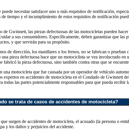
puede necesitar satisfacer uno o más requisitos de notificación, especi
e tiempo y el incumplimiento de estos requisitos de notificación puede
 de Gwinnett, las piezas defectuosas de las motocicletas pueden hacer 
 cuidar a sus consumidores. Específicamente, deben garantizar que las p
tos, y que servirán para su propósito.
os de dirección, los manillares o los frenos, no se fabrican o prueban 
 una pieza defectuosa hace que un motociclista se vea involucrado en un
 fabricó la pieza defectuosa, sino también contra otras que se encuentr
on una motocicleta que fue causada por un operador de vehículo automoto
ados expertos en accidentes de motocicleta en el Condado de Gwinnett
 todas las partes potencialmente responsables para que pueda recibir l
do se trata de casos de accidentes de motocicleta?
que surgen de accidentes de motocicleta, el acusado (la persona o enti
lpa y los daños y perjuicios del accidente.