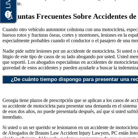
accidente.
Preguntas Frecuentes Sobre Accidentes de
Cuando otro vehículo automotor colisiona con una motocicleta, especia
huesos rotos y fracturas óseas, cortes y moretones, lesiones en la espal
especialmente probables cuando el conductor o el pasajero de una motoc
Nadie pide sufrir lesiones por un accidente de motocicleta. Si usted o
litigio de este tipo de casos de su lado abogando por usted. Usted mer
que soportó. Los abogados especialistas en accidentes de motocicle
gravedad de estos accidentes y pueden ayudarle a buscar la indemniza
¿De cuánto tiempo dispongo para presentar una rec
Georgia tiene plazos de prescripción que se aplican a los casos de acc
su accidente de motocicleta para presentar una demanda en el sistema ju
de esos dos años, no puede presentarla después, así que si usted sufri
inmediato.
Si usted o un ser querido se lesionaron en un accidente de motocicle
de Abogados de Brauns Law Accident Injury Lawyers, PC están listos