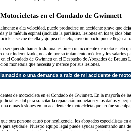
 Motocicletas en el Condado de Gwinnett
lmente a alta velocidad, puede producirse un accidente grave que deja a
da y la médula espinal (incluida la parálisis), lesiones en los tejidos bl
icleta se cae de ella y golpea el suelo, cuyo impacto puede llegar a ro
 un ser querido han sufrido una lesión en un accidente de motocicleta q
ece ser indemnizado, no solo por su tratamiento médico y los salarios per
tas en el Condado de Gwinnett en el Despacho de Abogados de Brauns L
ción monetaria que necesita y merece por sus lesiones.
lamación o una demanda a raíz de mi accidente de moto
identes de motocicleta en el Condado de Gwinnett. En la mayoría de las 
dicial estatal para solicitar la reparación monetaria y los daños y perj
ó una o más lesiones en un accidente de motocicleta que no fue su culpa
ta que otra persona causó por negligencia, los abogados especialistas e
 para ayudarle. Nuestro equipo legal puede ayudar presentando una de