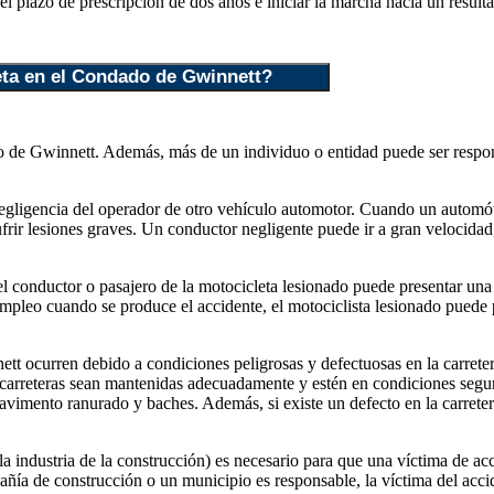
l plazo de prescripción de dos años e iniciar la marcha hacia un resultad
eta en el Condado de Gwinnett?
 de Gwinnett. Además, más de un individuo o entidad puede ser respons
 negligencia del operador de otro vehículo automotor. Cuando un automó
frir lesiones graves. Un conductor negligente puede ir a gran velocidad, 
l conductor o pasajero de la motocicleta lesionado puede presentar un
empleo cuando se produce el accidente, el motociclista lesionado puede
ett ocurren debido a condiciones peligrosas y defectuosas en la carret
s carreteras sean mantenidas adecuadamente y estén en condiciones se
, pavimento ranurado y baches. Además, si existe un defecto en la carret
a industria de la construcción) es necesario para que una víctima de a
mpañía de construcción o un municipio es responsable, la víctima del ac