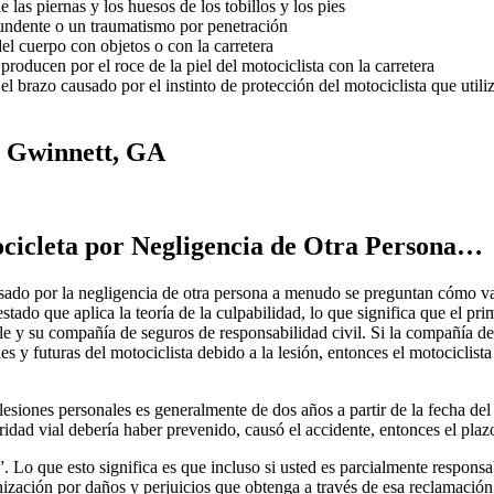
e las piernas y los huesos de los tobillos y los pies
undente o un traumatismo por penetración
el cuerpo con objetos o con la carretera
producen por el roce de la piel del motociclista con la carretera
l brazo causado por el instinto de protección del motociclista que utili
e Gwinnett, GA
ocicleta por Negligencia de Otra Persona…
usado por la negligencia de otra persona a menudo se preguntan cómo va
stado que aplica la teoría de la culpabilidad, lo que significa que el p
le y su compañía de seguros de responsabilidad civil. Si la compañía de 
 y futuras del motociclista debido a la lesión, entonces el motociclist
lesiones personales es generalmente de dos años a partir de la fecha de
ridad vial debería haber prevenido, causó el accidente, entonces el pla
 Lo que esto significa es que incluso si usted es parcialmente responsa
zación por daños y perjuicios que obtenga a través de esa reclamación s