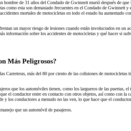
n hombre de 31 años del Condado de Gwinnett murió después de que la 
cletas como esta son demasiado frecuentes en el Condado de Gwinnett y 
 accidentes mortales de motocicletas en todo el estado ha aumentado co
frentan un mayor riesgo de lesiones cuando están involucrados en un ac
más información sobre los accidentes de motocicletas y qué hacer si suf
on Más Peligrosos?
s Carreteras, más del 80 por ciento de las colisiones de motocicletas t
eros que los automóviles tienen, como los largueros de las puertas, el t
ue el conductor entre en contacto con otros objetos, así como con la ca
e y los conductores a menudo no las ven, lo que hace que el conductor 
u manejo que un automóvil de pasajeros.