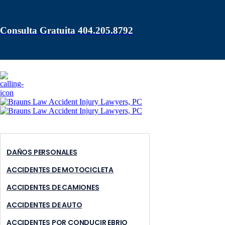
Skip Navigation
Consulta Gratuita
404.205.8792
ABOGADO DAVID BRAUNS
DAÑOS PERSONALES
ACCIDENTES DE MOTOCICLETA
ACCIDENTES DE CAMIONES
ACCIDENTES DE AUTO
ACCIDENTES POR CONDUCIR EBRIO