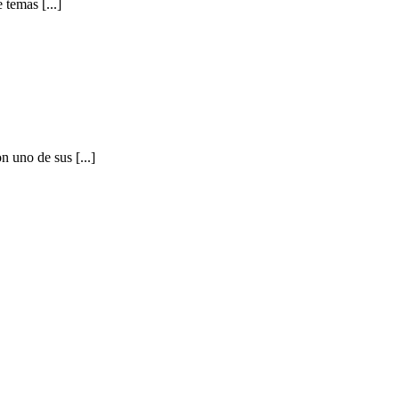
temas [...]
 uno de sus [...]