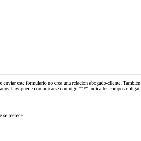
que enviar este formulario no crea una relación abogado-cliente. Tambi
 Brauns Law puede comunicarse conmigo.*
"*" indica los campos obligat
ue se merece